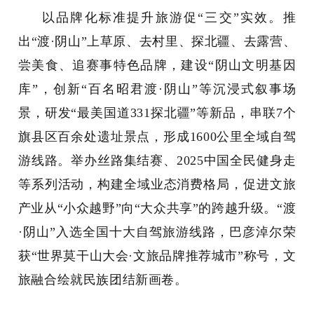
以品牌化标准提升旅游促“三交”实效。推
出“渡·阴山”上草原、去村里、探北疆、去露营、
尝美食、追赛事特色品牌，建设“阴山文明基因
库”，创新“百名昭君渡·阴山”等沉浸式叙事场
景，研发“最美国道331探北疆”等新品，串联7个
旗县区百余处遗址景点，形成1600公里全域自驾
游线路。举办丝路集结赛、2025中国全民健身走
等系列活动，构建全域业态消费格局，促进文旅
产业从“小众越野”向“大众共享”的跨越升级。“渡
·阴山”入选全国十大自驾旅游线路，巴彦淖尔荣
获“世界莫干山大会·文旅品牌推荐城市”称号，文
旅融合绘就民族团结新画卷。