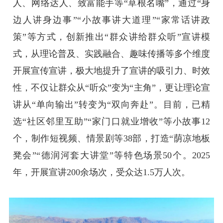
人、网络达人、致富能手等“草根名嘴”，通过“身
边人讲身边事”“小故事讲大道理”“家常话讲政
策”等方式，创新推出“群众讲给群众听”宣讲模
式，从理论普及、实践融合、趣味传播等多个维度
开展宣传宣讲，极大地提升了宣讲的吸引力、时效
性，不仅让群众从“听众”变为“主角”，更让理论宣
讲从“单向输出”转变为“双向奔赴”。目前，已精
选“社区邻里互助”“家门口就业增收”等小故事12
个，制作短视频、情景剧等38部，打造“荫凉地板
凳会”“德润河套大讲堂”等特色场景50个。2025
年，开展宣讲200余场次，受众达1.5万人次。