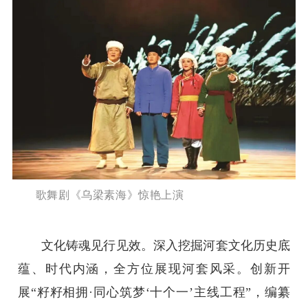
歌舞剧《乌梁素海》惊艳上演
文化铸魂见行见效。深入挖掘河套文化历史底
蕴、时代内涵，全方位展现河套风采。创新开
展“籽籽相拥·同心筑梦‘十个一’主线工程”，编纂