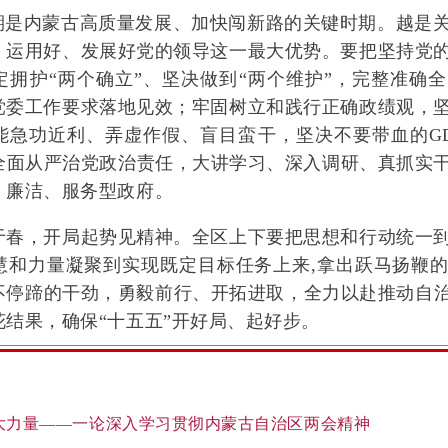
是内蒙古高质量发展、加快闯新路的关键时期。越是关
、运用好、发展好党的领导这一最大优势。要把坚持党
定拥护“两个确立”、坚决做到“两个维护”，完整准确
党委工作要求落地见效；牢固树立和践行正确政绩观，
能急功近利、弄虚作假、盲目蛮干，坚决不要带血的GD
牢全面从严治党政治责任，大讲学习、深入调研、真抓实
、廉洁、服务型政府。
，开局起势见精神。全区上下要把思想和行动统一到
慧和力量凝聚到实现既定目标任务上来,拿出跃马扬鞭
停蹄的干劲，勇毅前行、开拓进取，全力以赴推动自治区党
结果，确保“十五五”开好局、起好步。
大力量——一论深入学习贯彻内蒙古自治区两会精神