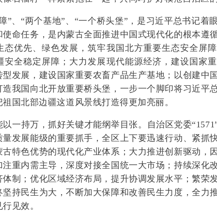
”、“两个基地”、“一个桥头堡”，是习近平总书记着
和使命任务，是内蒙古全面推进中国式现代化的根本遵
生态优先、绿色发展，筑牢我国北方重要生态安全屏障
疆安全稳定屏障；大力发展现代能源经济，建设国家重
转型发展，建设国家重要农畜产品生产基地；以创建中
打造我国向北开放重要桥头堡，一步一个脚印将习近平
把祖国北部边疆这道风景线打造得更加亮丽。
一持万，抓好关键才能纲举目张。自治区党委“1571
质量发展能级的重要抓手，全区上下要迅速行动、紧抓
蒙古特色优势的现代化产业体系；大力推进创新驱动，
加注重内需主导，深度对接全国统一大市场；持续深化
济体制；优化区域经济布局，提升协调发展水平；繁荣
终坚持民生为大，不断加大保障和改善民生力度，全力
见行见效。